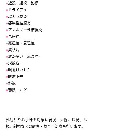
●
近視・遠視・乱視
●
ドライアイ
●
ぶどう膜炎
●
感染性結膜炎
●
アレルギー性結膜炎
●
花粉症
●
霰粒腫・麦粒腫
●
翼状片
●
涙が多い（流涙症）
●
飛蚊症
●
眼瞼けいれん
●
眼瞼下垂
●
斜視
●
弱視 など
小児眼科
乳幼児やお子様を対象に弱視、近視、遠視、乱
視、斜視などの診察・検査・治療を行います。