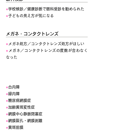
●
学校検診／健康診断で眼科受診を勧められた
●
子どもの見え方が気になる
メガネ・コンタクトレンズ
●
メガネ処方／コンタクトレンズ処方がほしい
●
メガネ／コンタクトレンズの度数が合わなく
なった
主な対象疾患
●
白内障
●
緑内障
●
糖尿病網膜症
●
加齢黄斑変性症
●
網膜中心静脈閉塞症
●
網膜裂孔・網膜剥離
●
黄斑前膜