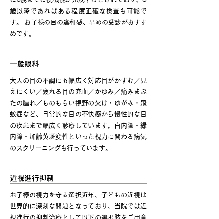
歳以降であればある程度正確な検査も可能で
す。 お子様の目の違和感、早めの受診がおすす
めです。
一般眼科
大人の目の不調にも幅広く対応目がかすむ／見
えにくい／疲れる目の充血／かゆみ／痛みまぶ
たの腫れ／ものもらい視野の欠け・ゆがみ・飛
蚊症など、日常的な目の不快感から慢性的な目
の疾患まで幅広く診療しています。白内障・緑
内障・加齢黄斑変性といった視力に関わる病気
のスクリーニングも行っています。
近視進行抑制
お子様の視力を守る選択近年、子どもの近視は
世界的に深刻な問題となっており、当院では近
視進行の抑制治療として以下の選択肢をご用意