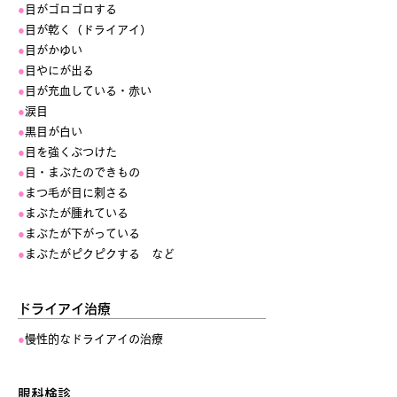
●
目がゴロゴロする
●
目が乾く（ドライアイ）
●
目がかゆい
●
目やにが出る
●
目が充血している・赤い
●
涙目
●
黒目が白い
●
目を強くぶつけた
●
目・まぶたのできもの
●
まつ毛が目に刺さる
●
まぶたが腫れている
●
まぶたが下がっている
●
まぶたがピクピクする など
ドライアイ治療
●
慢性的なドライアイの治療
眼科検診